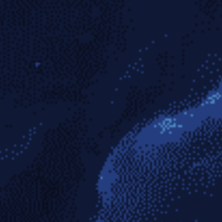
球迷共享精彩比赛