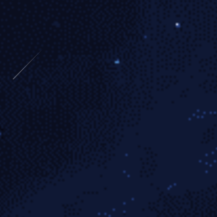
科尔谈库里复出期待：健康快乐的库里渴望与
2026-07-28
15 次阅读