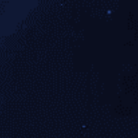
表现
误三镇领先优势扩大