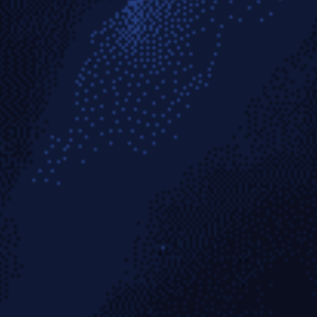
助攻曾宏铭独得25分表现出色
艾希霍恩引关注