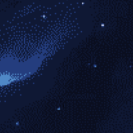
CUBAL战胜贵州师大易伟烨贡献19分10板5
2026-07-27
19 次阅读
多特蒙德积极布局夏季转会市场16岁中场新星
2026-07-26
18 次阅读